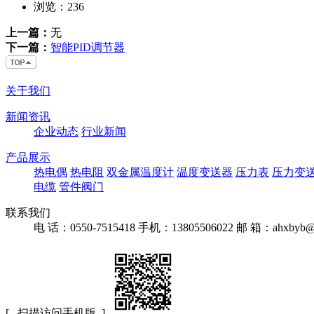
浏览：
236
上一篇：
无
下一篇：
智能PID调节器
关于我们
新闻资讯
企业动态
行业新闻
产品展示
热电偶
热电阻
双金属温度计
温度变送器
压力表
压力变
电缆
管件阀门
联系我们
电 话：0550-7515418
手机：13805506022
邮 箱：ahxbyb@
[ 扫描访问手机版 ]