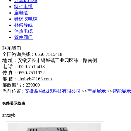
计算机电缆
特种电缆
扁电缆
硅橡胶电缆
补偿导线
伴热电缆
管件阀门
联系我们
全国咨询热线：
0550-7515418
地 址：安徽天长市铜城镇工业园区纬二路南侧
电 话：0550-7515418
传 真：0550-7511922
邮 箱：ahxbyb@163.com
邮政编码：239300
当前位置 :
安徽鑫柏线缆科技有限公司
>>
产品展示
>>
智能显示
智能显示仪表
znxsyb