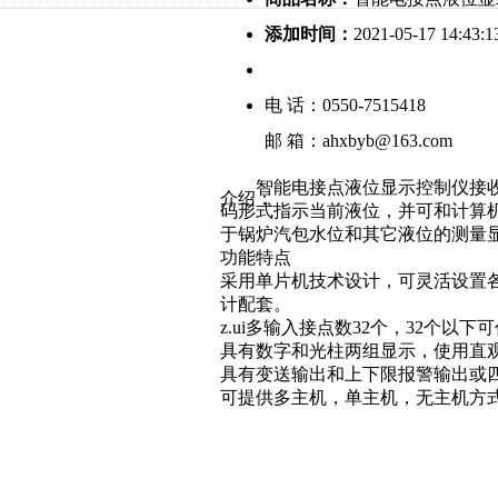
添加时间：
2021-05-17 14:43:1
电 话：0550-7515418
邮 箱：ahxbyb@163.com
智能电接点液位显示控制仪接收
介绍：
码形式指示当前液位，并可和计算
于锅炉汽包水位和其它液位的测量
功能特点
采用单片机技术设计，可灵活设置
计配套。
z.ui多输入接点数32个，32个以
具有数字和光柱两组显示，使用直
具有变送输出和上下限报警输出或
可提供多主机，单主机，无主机方式的