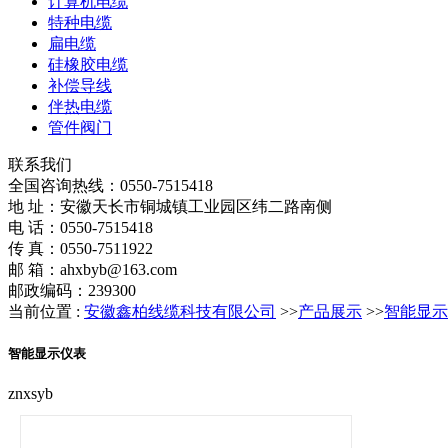
计算机电缆
特种电缆
扁电缆
硅橡胶电缆
补偿导线
伴热电缆
管件阀门
联系我们
全国咨询热线：
0550-7515418
地 址：安徽天长市铜城镇工业园区纬二路南侧
电 话：0550-7515418
传 真：0550-7511922
邮 箱：ahxbyb@163.com
邮政编码：239300
当前位置 :
安徽鑫柏线缆科技有限公司
>>
产品展示
>>
智能显示
智能显示仪表
znxsyb