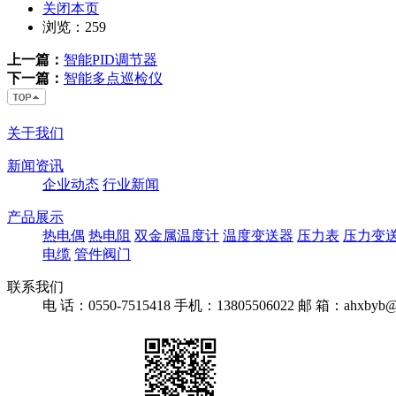
关闭本页
浏览：
259
上一篇：
智能PID调节器
下一篇：
智能多点巡检仪
关于我们
新闻资讯
企业动态
行业新闻
产品展示
热电偶
热电阻
双金属温度计
温度变送器
压力表
压力变
电缆
管件阀门
联系我们
电 话：0550-7515418
手机：13805506022
邮 箱：ahxbyb@