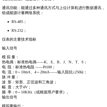
通讯功能：能通过多种通讯方式与上位计算机进行数据通讯，
组成能源计量网络系统：
RS-485；
RS-232；
仪表的主要技术指标
输入信号
模 拟 量：
热电偶：标准热电偶——K、E、B、J、N、T、S；
电 阻：标准热电阻 ——Pt100；
电 流：0～10mA、4～20mA——输入阻抗≤250Ω；
脉 冲 量：
波 形：矩形、正弦波和三角波；
幅 度：大于4V；
频 率：0～10KHz（或根据用户要求）。
输出信号
模拟量输出：