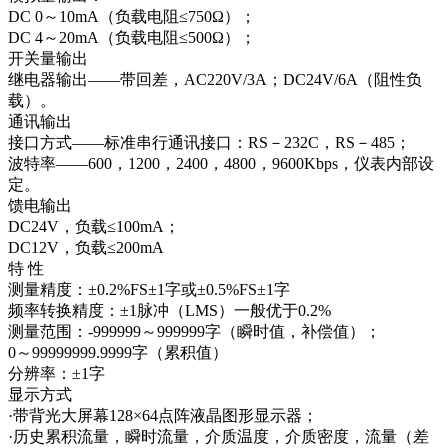
DC 0～10mA（负载电阻≤750Ω）；
DC 4～20mA（负载电阻≤500Ω）；
开关量输出
继电器输出——带回差，AC220V/3A；DC24V/6A（阻性负
载）。
通讯输出
接口方式——标准串行通讯接口：RS－232C，RS－485；
波特率——600，1200，2400，4800，9600Kbps，仪表内部设
定。
馈电输出
DC24V，负载≤100mA；
DC12V，负载≤200mA
特 性
测量精度：±0.2%FS±1字或±0.5%FS±1字
频率转换精度：±1脉冲（LMS）一般优于0.2%
测量范围：-999999～999999字（瞬时值，补偿值）；
0～99999999.9999字（累积值）
分辨率：±1字
显示方式
·带背光大屏幕128×64点阵液晶图形显示器；
·历史累积流量，瞬时流量，介质温度，介质密度，流量（差