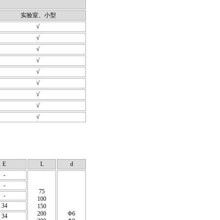
实验室、小型
√
√
√
√
√
√
√
√
√
E
L
d
-
-
75
-
100
34
150
200
Φ6
34