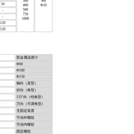
300
Φ8
34
400
Φ10
500
-
750
-
1000
120
120
双金属温度计
Φ60
Φ100
Φ150
轴向（直型）
径向（角型）
135°向（钝角型）
万向（可调角型）
无固定装置
可动外螺纹
可动内螺纹
固定螺纹