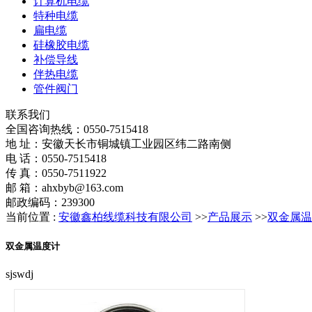
计算机电缆
特种电缆
扁电缆
硅橡胶电缆
补偿导线
伴热电缆
管件阀门
联系我们
全国咨询热线：
0550-7515418
地 址：安徽天长市铜城镇工业园区纬二路南侧
电 话：0550-7515418
传 真：0550-7511922
邮 箱：ahxbyb@163.com
邮政编码：239300
当前位置 :
安徽鑫柏线缆科技有限公司
>>
产品展示
>>
双金属温
双金属温度计
sjswdj