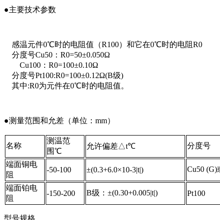
●主要技术参数
感温元件0℃时的电阻值（R100）和它在0℃时的电阻R0
分度号Cu50：R0=50±0.050Ω
Cu100：R0=100±0.10Ω
分度号Pt100:R0=100±0.12Ω(B级)
其中:R0为元件在0℃时的电阻值。
●测量范围和允差（单位：mm）
测温范
名称
分度号
允许偏差△t℃
围℃
端面铜电
Cu50 (G
-50-100
±(0.3+6.0×10-3|t|)
阻
端面铂电
B级：±(0.30+0.005|t|)
-150-200
Pt100
阻
型号规格