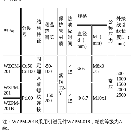
规格
保
热
外接
结
公
测温
护
响
线引
分度
构
称
型 号
范
管
应
线长
直径
号
特
压
M（
围℃
材
时
度L （
d（
征
力
mm）
质
间
mm）
mm）
固
定
WZCM-
Cu50
-50-
＜
M8x0
Φ 6
201
Cu100
100
.75
埋
15
500
紫
入
1000
常
铜
或
1500
压
WZPM-
T2-
2000
螺
201
Y
＜
2500
-150-
纹
Pt100
Φ 8.7
M10x1
200
15
WZPM-
连
201B
接
注：WZPM-201B采用引进元件WZPM-018，精度等级为A
级。