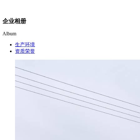
企业相册
Album
生产环境
资质荣誉