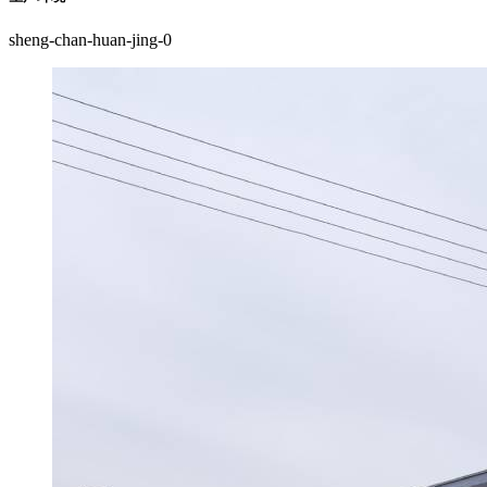
sheng-chan-huan-jing-0